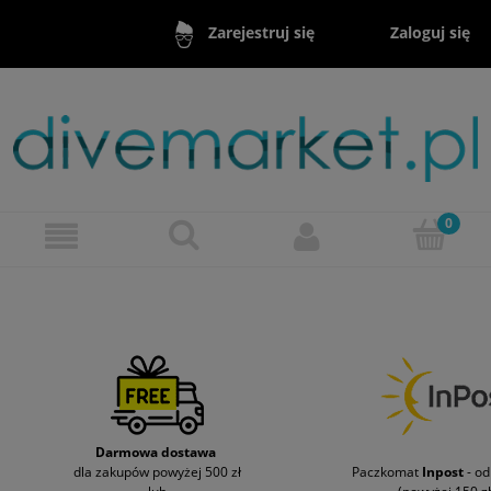
Zaloguj się
Zarejestruj się
Darmowa dostawa
dla zakupów powyżej 500 zł
Paczkomat
Inpost
- o