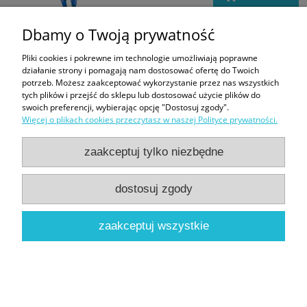
Dbamy o Twoją prywatność
Pliki cookies i pokrewne im technologie umożliwiają poprawne
Kombinezon Damski Fin pomarańczowy - Fourth Element
działanie strony i pomagają nam dostosować ofertę do Twoich
potrzeb. Możesz zaakceptować wykorzystanie przez nas wszystkich
tych plików i przejść do sklepu lub dostosować użycie plików do
Dostępność:
sprawdź dostępność
swoich preferencji, wybierając opcję "Dostosuj zgody".
Wysyłka w:
5 dni
Więcej o plikach cookies przeczytasz w naszej Polityce prywatności.
684,00 zł
zaakceptuj tylko niezbędne
do koszyka
dostosuj zgody
zaakceptuj wszystkie
Kombinezon Damski Hydro Stinger - Fourth Element
Dostępność:
sprawdź dostępność
Wysyłka w:
5 dni