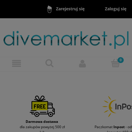
Zaloguj się
Zarejestruj się
Darmowa dostawa
dla zakupów powyżej 500 zł
Paczkomat
Inpost
- o