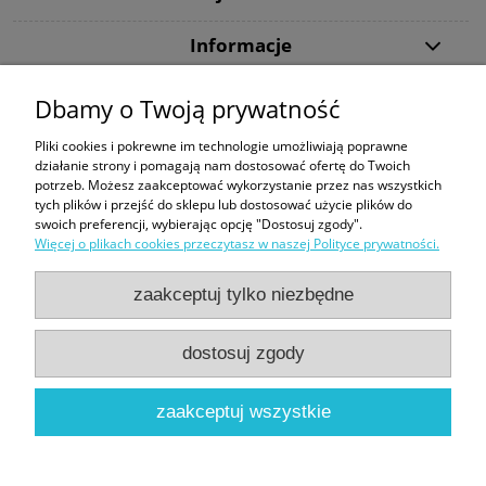
Informacje
Dbamy o Twoją prywatność
Dziękujemy, że wybraliście DiveMarket.pl. Jeżeli w trakcie procesu składania
zamówienia lub jego realizacji pojawią się jakieś pytania - zapraszamy do
Pliki cookies i pokrewne im technologie umożliwiają poprawne
kontaktu.
działanie strony i pomagają nam dostosować ofertę do Twoich
potrzeb. Możesz zaakceptować wykorzystanie przez nas wszystkich
Tecline
|
Maski ze szkłami korekcyjnymi
|
Snorkeling
|
Kompas Suunto
|
tych plików i przejść do sklepu lub dostosować użycie plików do
Butla 300 bar
|
Bojka dekompresyjna
|
Sprzęt do nurkowania
swoich preferencji, wybierając opcję "Dostosuj zgody".
Więcej o plikach cookies przeczytasz w naszej Polityce prywatności.
Formy płatności:
zaakceptuj tylko niezbędne
dostosuj zgody
Sklep nurkowy Warszawa | DiveMarket.pl | ul. Arrasowa 13, 01-981
zaakceptuj wszystkie
Warszawa |
biuro@divemarket.pl
|
575440545
| NIP: 9522139902 |
REGON: 362696395