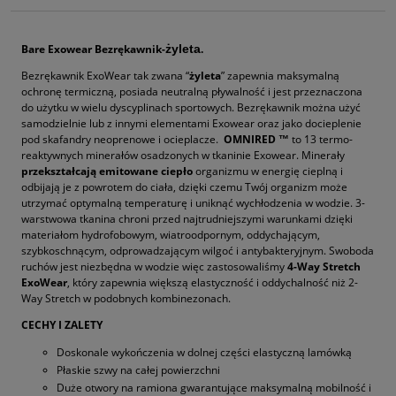
Bare Exowear Bezrękawnik-
żyleta
.
Bezrękawnik ExoWear tak zwana “
żyleta
” zapewnia maksymalną
ochronę termiczną, posiada neutralną pływalność i jest przeznaczona
do użytku w wielu dyscyplinach sportowych. Bezrękawnik można użyć
samodzielnie lub z innymi elementami Exowear oraz jako docieplenie
pod skafandry neoprenowe i ocieplacze.
OMNIRED ™
to 13 termo-
reaktywnych minerałów osadzonych w tkaninie Exowear. Minerały
przekształcają emitowane ciepło
organizmu w energię cieplną i
odbijają je z powrotem do ciała, dzięki czemu Twój organizm może
utrzymać optymalną temperaturę i uniknąć wychłodzenia w wodzie. 3-
warstwowa tkanina chroni przed najtrudniejszymi warunkami dzięki
materiałom hydrofobowym, wiatroodpornym, oddychającym,
szybkoschnącym, odprowadzającym wilgoć i antybakteryjnym. Swoboda
ruchów jest niezbędna w wodzie więc zastosowaliśmy
4-Way Stretch
ExoWear
, który zapewnia większą elastyczność i oddychalność niż 2-
Way Stretch w podobnych kombinezonach.
CECHY I ZALETY
Doskonale wykończenia w dolnej części elastyczną lamówką
Płaskie szwy na całej powierzchni
Duże otwory na ramiona gwarantujące maksymalną mobilność i