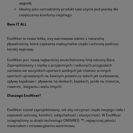
wygodę
Idealny jako samodzielny produkt lubo użycia pod piankę dla
zwiększenia komfortu cieplnego
Bare IT ALL
ExoWear to nowa lekka, trzy warstwowa odzież z naturalną
pływalnością, która zapewnia maksymalne ciepło i ochronę podczas
każdej wyprawy.
ExoWear jest nową najbardziej wszechstronną linią odzieży Bare.
Zaprojektowany z myślą o przyjemnych i radosnych przygodach
zarówno we wszystkich sportach wodnych jak również w innych
sportach uprawianych na świeżym powietrzu: takich jak nurkowanie,
spływy kajakowe i pływanie na deskach, kajakach, jazda na motorze,
rowerze , bieganiu i wielu innych!
Dlaczego ExoWear?
ExoWear został zaprojektowany, tak aby utrzymać ciepło twojego ciała i
zapewnić ochronę, komfort, oddychalność i elastyczność. W ExoWear
osiągnęliśmy to dzięki technologii OMNIRED ™, najwyższej jakości
materiałom i innowacyjnemu wzornictwu.