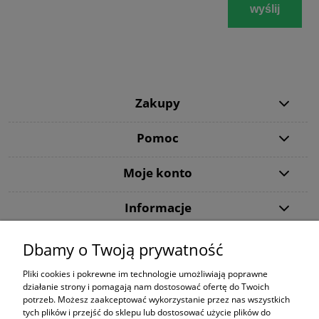
wyślij
Zakupy
Pomoc
Moje konto
Informacje
Dbamy o Twoją prywatność
Dziękujemy, że wybraliście DiveMarket.pl. Jeżeli w trakcie procesu składania
zamówienia lub jego realizacji pojawią się jakieś pytania - zapraszamy do
Pliki cookies i pokrewne im technologie umożliwiają poprawne
kontaktu.
działanie strony i pomagają nam dostosować ofertę do Twoich
potrzeb. Możesz zaakceptować wykorzystanie przez nas wszystkich
Tecline
|
Maski ze szkłami korekcyjnymi
|
Snorkeling
|
Kompas Suunto
|
tych plików i przejść do sklepu lub dostosować użycie plików do
Butla 300 bar
|
Bojka dekompresyjna
|
Sprzęt do nurkowania