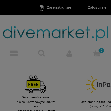
Zaloguj się
Zarejestruj się
Darmowa dostawa
dla zakupów powyżej 500 zł
Paczkomat
Inpost
- o
lub
(powyżej 150 zł
Przesyłka kurierska
19,99 zł