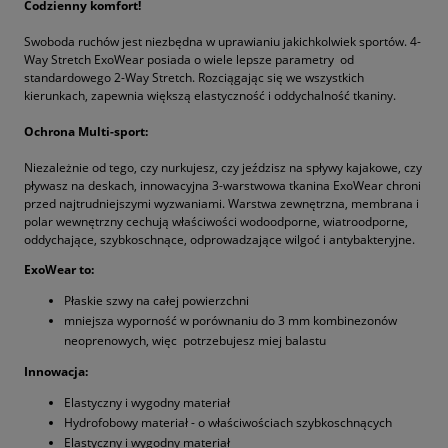
Codzienny komfort!
Swoboda ruchów jest niezbędna w uprawianiu jakichkolwiek sportów. 4-
Way Stretch ExoWear posiada o wiele lepsze parametry od
standardowego 2-Way Stretch. Rozciągając się we wszystkich
kierunkach, zapewnia większą elastyczność i oddychalność tkaniny.
Ochrona Multi-sport:
Niezależnie od tego, czy nurkujesz, czy jeździsz na spływy kajakowe, czy
pływasz na deskach, innowacyjna 3-warstwowa tkanina ExoWear chroni
przed najtrudniejszymi wyzwaniami. Warstwa zewnętrzna, membrana i
polar wewnętrzny cechują właściwości wodoodporne, wiatroodporne,
oddychające, szybkoschnące, odprowadzające wilgoć i antybakteryjne.
ExoWear to:
Płaskie szwy na całej powierzchni
mniejsza wyporność w porównaniu do 3 mm kombinezonów
neoprenowych, więc potrzebujesz miej balastu
Innowacja:
Elastyczny i wygodny materiał
Hydrofobowy materiał - o właściwościach szybkoschnących
Elastyczny i wygodny materiał