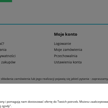
Moje konto
ać?
Logowanie
ania
Moje zamówienia
rywatności
Przechowalnia
n zakupów
Ustawienia konta
u składania zamówienia lub jego realizacji pojawią się jakieś pytania - zapraszam
 korekcyjnymi
|
Snorkeling
|
Kompas Suunto
|
Butla 300 bar
|
Bojka dekompresy
trony i pomagają nam dostosować ofertę do Twoich potrzeb. Możesz zaakceptować 
j zgody".