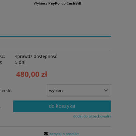
Wybierz
PayPo
lub
CashBill
ść:
sprawdź dostępność
w:
5 dni
480,00 zł
damski:
do koszyka
.
dodaj do przechowalni
zapytaj o produkt