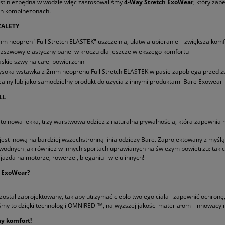
st niezbędna w wodzie więc zastosowaliśmy
4-Way Stretch ExoWear
, który zap
h kombinezonach.
ZALETY
m neopren "Full Stretch ELASTEK" uszczelnia, ułatwia ubieranie i zwiększa komf
zszwowy elastyczny panel w kroczu dla jeszcze większego komfortu
askie szwy na całej powierzchni
soka wstawka z 2mm neoprenu Full Stretch ELASTEK w pasie zapobiega przed z
ealny lub jako samodzielny produkt do użycia z innymi produktami Bare Exowear
LL
to nowa lekka, trzy warstwowa odzież z naturalną pływalnością, która zapewnia
est nową najbardziej wszechstronną linią odzieży Bare. Zaprojektowany z myśl
wodnych jak również w innych sportach uprawianych na świeżym powietrzu: takic
 jazda na motorze, rowerze , bieganiu i wielu innych!
 ExoWear?
ostał zaprojektowany, tak aby utrzymać ciepło twojego ciała i zapewnić ochronę
śmy to dzięki technologii OMNIRED ™, najwyższej jakości materiałom i innowacy
y komfort!