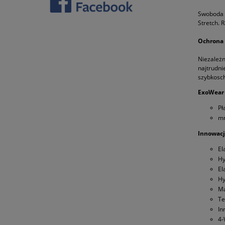
Swoboda r
Stretch. 
Ochrona 
Niezależn
najtrudn
szybkosch
ExoWear 
Pł
mn
Innowacj
El
Hy
El
Hy
Ma
Te
In
4-