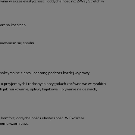
ewnia większą elastyczność i oddychalność niż 2-Way Stretch w
ort na kostkach
suwaniem się spodni
 maksymalne ciepło i ochronę podczas każdej wyprawy.
ą o przyjemnych i radosnych przygodach zarówno we wszystkich
h jak nurkowanie, spływy kajakowe i pływanie na deskach,
, komfort, oddychalność i elastyczność. W ExoWear
jnemu wzornictwu.