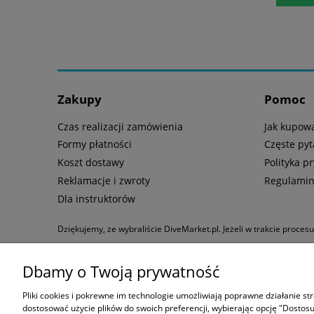
Zakupy
Pomoc
Czas realizacji zamówienia
Jak kupow
Formy płatności
Częste pyt
Koszt dostawy
Polityka p
Reklamacje i zwroty
Regulami
Dla instruktorów
Dziękujemy, że wybraliście DiveMarket.pl. Jeżeli w trakcie proces
Tecline
|
Maski ze szkłami
Dbamy o Twoją prywatność
Formy płatności:
Pliki cookies i pokrewne im technologie umożliwiają poprawne działanie s
dostosować użycie plików do swoich preferencji, wybierając opcję "Dostosu