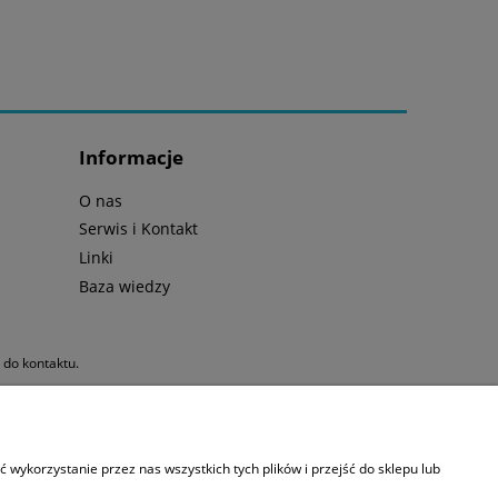
Informacje
O nas
Serwis i Kontakt
Linki
Baza wiedzy
y do kontaktu.
jna
|
Sprzęt do nurkowania
wykorzystanie przez nas wszystkich tych plików i przejść do sklepu lub