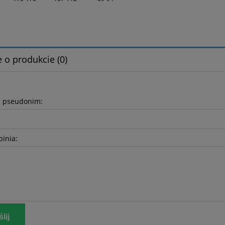
 o produkcie (0)
b pseudonim:
pinia:
lij