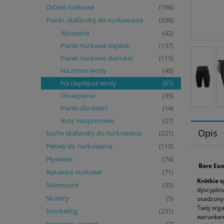
Odzież nurkowa
(196)
Pianki, skafandry do nurkowania
(330)
Akcesoria
(42)
Pianki nurkowe męskie
(137)
Pianki nurkowe damskie
(115)
Na zimne wody
(40)
Na cieplejsze wody
(67)
Docieplenia
(35)
Pianki dla dzieci
(14)
Buty neoprenowe
(27)
Opis
Suche skafandry do nurkowania
(221)
Płetwy do nurkowania
(110)
Pływanie
(74)
Bare Exo
Rękawice nurkowe
(71)
Krótkie 
Sidemount
(55)
dyscyplin
Skutery
(5)
osadzony
Twój org
Snorkeling
(231)
warunkam