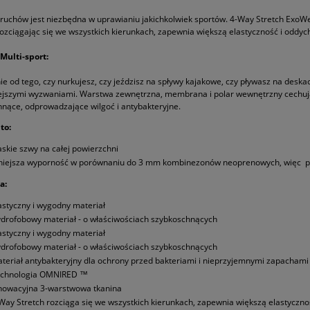
uchów jest niezbędna w uprawianiu jakichkolwiek sportów. 4-Way Stretch Exo
Rozciągając się we wszystkich kierunkach, zapewnia większą elastyczność i oddyc
Multi-sport:
ie od tego, czy nurkujesz, czy jeździsz na spływy kajakowe, czy pływasz na des
iejszymi wyzwaniami. Warstwa zewnętrzna, membrana i polar wewnętrzny cechuj
nące, odprowadzające wilgoć i antybakteryjne.
to:
askie szwy na całej powierzchni
iejsza wyporność w porównaniu do 3 mm kombinezonów neoprenowych, więc po
a:
astyczny i wygodny materiał
drofobowy materiał - o właściwościach szybkoschnących
astyczny i wygodny materiał
drofobowy materiał - o właściwościach szybkoschnących
teriał antybakteryjny dla ochrony przed bakteriami i nieprzyjemnymi zapachami
chnologia OMNIRED ™
nowacyjna 3-warstwowa tkanina
Way Stretch rozciąga się we wszystkich kierunkach, zapewnia większą elastycznoś