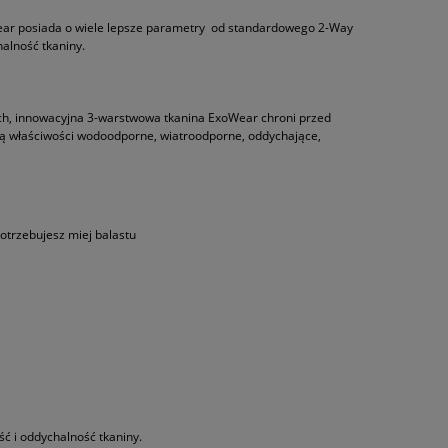
Wear posiada o wiele lepsze parametry od standardowego 2-Way
halność tkaniny.
kach, innowacyjna 3-warstwowa tkanina ExoWear chroni przed
ą właściwości wodoodporne, wiatroodporne, oddychające,
trzebujesz miej balastu
ć i oddychalność tkaniny.