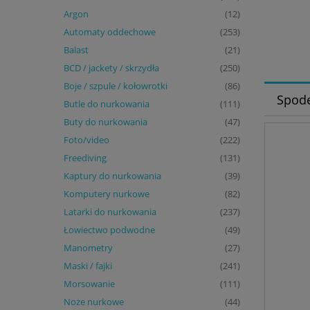
Argon
(12)
Automaty oddechowe
(253)
Balast
(21)
BCD / jackety / skrzydła
(250)
Boje / szpule / kołowrotki
(86)
Spode
Butle do nurkowania
(111)
Buty do nurkowania
(47)
Foto/video
(222)
Freediving
(131)
Kaptury do nurkowania
(39)
Komputery nurkowe
(82)
Latarki do nurkowania
(237)
Łowiectwo podwodne
(49)
Manometry
(27)
Maski / fajki
(241)
Morsowanie
(111)
Noże nurkowe
(44)