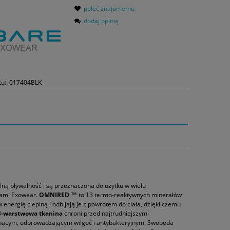
poleć znajomemu
dodaj opinię
tu:
017404BLK
ą pływalność i są przeznaczona do użytku w wielu
tami Exowear.
OMNIRED ™
to 13 termo-reaktywnych minerałów
energię cieplną i odbijają je z powrotem do ciała, dzięki czemu
3-warstwowa tkanina
chroni przed najtrudniejszymi
nącym, odprowadzającym wilgoć i antybakteryjnym. Swoboda