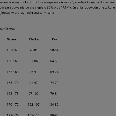
konane w technologii 3D, która zapewnia trwałość, komfort i idealne dopasowa
oWear spowalnia utratę ciepła o 36% przy 1ATM ciśnienia (udowodnione w kontr
jlepsza w branży - ochrona termiczna
rozmiarów:
Wzrost
Klatka
Pas
157-163
76-81
58-64
160-165
81-86
64-69
163-168
86-91
69-74
165-170
91-97
74-79
168-173
97-102
79-84
170-175
102-107
84-89
173-178
107-112
89-94