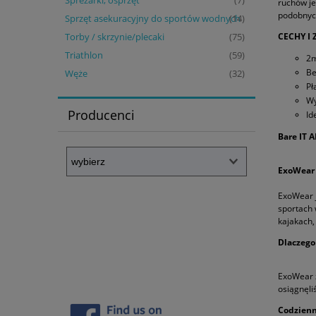
Spreżarki, osprzęt
(7)
ruchów je
podobnyc
Sprzęt asekuracyjny do sportów wodnych
(14)
CECHY I 
Torby / skrzynie/plecaki
(75)
Triathlon
(59)
2m
Be
Węże
(32)
Pł
Wy
Producenci
Id
Bare IT A
ExoWear
ExoWear j
sportach 
kajakach,
Dlaczego
ExoWear z
osiągnęli
Codzienn