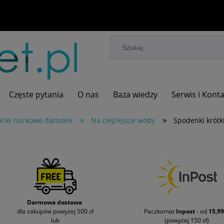
Częste pytania
O nas
Baza wiedzy
Serwis i Kont
»
»
anki nurkowe damskie
Na cieplejsze wody
Spodenki krótk
Darmowa dostawa
dla zakupów powyżej 500 zł
Paczkomat
Inpost
- od
15,99
lub
(powyżej 150 zł)