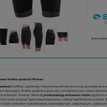
Kod produk
wear krótkie spodenki
Woman
.
spodenki
ExoWear zapewniają maksymalną ochronę termiczną, posiadają neutraln
ach sportowych. Krótkie spodenki można użyć samodzielnie lub z innymi elemen
ch w tkaninie Exowear. Minerały
przekształcają emitowane ciepło
organizmu w 
anizm może utrzymać optymalną temperaturę i uniknąć wychłodzenia w wodzie.
i dzięki materiałom hydrofobowym, wiatroodpornym, oddychającym, szybkosch