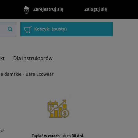
Zaloguj się
Zarejestruj się
Koszyk:
(pusty)
akt
Dla instruktorów
ie damskie - Bare Exowear
zł
Zapłać
w ratach
lub za
30 dni
.