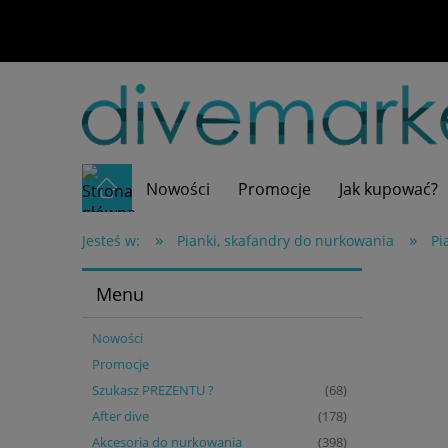
Nowości
Promocje
Jak kupować?
»
»
Jesteś w:
Pianki, skafandry do nurkowania
Pi
Menu
Nowości
Promocje
Szukasz PREZENTU ?
(68)
After dive
(178)
Akcesoria do nurkowania
(398)