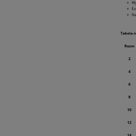
Wy
Ex
Na
Tabela 
Rozm
2
4
6
8
10
12
14