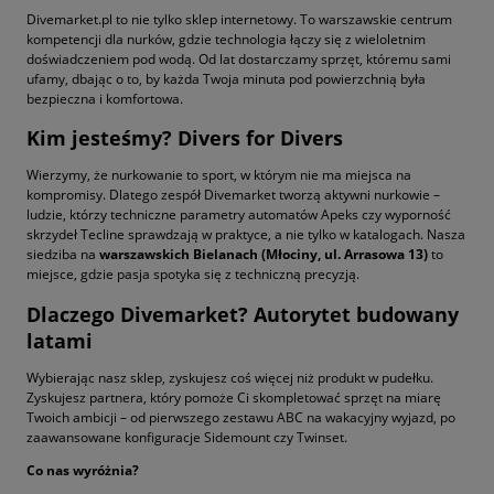
Divemarket.pl to nie tylko sklep internetowy. To warszawskie centrum
kompetencji dla nurków, gdzie technologia łączy się z wieloletnim
doświadczeniem pod wodą. Od lat dostarczamy sprzęt, któremu sami
ufamy, dbając o to, by każda Twoja minuta pod powierzchnią była
bezpieczna i komfortowa.
Kim jesteśmy? Divers for Divers
Wierzymy, że nurkowanie to sport, w którym nie ma miejsca na
kompromisy. Dlatego zespół Divemarket tworzą aktywni nurkowie –
ludzie, którzy techniczne parametry automatów Apeks czy wyporność
skrzydeł Tecline sprawdzają w praktyce, a nie tylko w katalogach. Nasza
siedziba na
warszawskich Bielanach (Młociny, ul. Arrasowa 13)
to
miejsce, gdzie pasja spotyka się z techniczną precyzją.
Dlaczego Divemarket? Autorytet budowany
latami
Wybierając nasz sklep, zyskujesz coś więcej niż produkt w pudełku.
Zyskujesz partnera, który pomoże Ci skompletować sprzęt na miarę
Twoich ambicji – od pierwszego zestawu ABC na wakacyjny wyjazd, po
zaawansowane konfiguracje Sidemount czy Twinset.
Co nas wyróżnia?