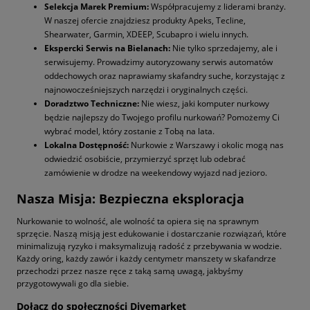
Selekcja Marek Premium:
Współpracujemy z liderami branży.
W naszej ofercie znajdziesz produkty Apeks, Tecline,
Shearwater, Garmin, XDEEP, Scubapro i wielu innych.
Ekspercki Serwis na Bielanach:
Nie tylko sprzedajemy, ale i
serwisujemy. Prowadzimy autoryzowany serwis automatów
oddechowych oraz naprawiamy skafandry suche, korzystając z
najnowocześniejszych narzędzi i oryginalnych części.
Doradztwo Techniczne:
Nie wiesz, jaki komputer nurkowy
będzie najlepszy do Twojego profilu nurkowań? Pomożemy Ci
wybrać model, który zostanie z Tobą na lata.
Lokalna Dostępność:
Nurkowie z Warszawy i okolic mogą nas
odwiedzić osobiście, przymierzyć sprzęt lub odebrać
zamówienie w drodze na weekendowy wyjazd nad jezioro.
Nasza Misja: Bezpieczna eksploracja
Nurkowanie to wolność, ale wolność ta opiera się na sprawnym
sprzęcie. Naszą misją jest edukowanie i dostarczanie rozwiązań, które
minimalizują ryzyko i maksymalizują radość z przebywania w wodzie.
Każdy oring, każdy zawór i każdy centymetr manszety w skafandrze
przechodzi przez nasze ręce z taką samą uwagą, jakbyśmy
przygotowywali go dla siebie.
Dołącz do społeczności Divemarket