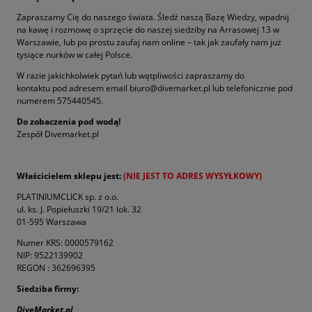
Zapraszamy Cię do naszego świata. Śledź naszą Bazę Wiedzy, wpadnij
na kawę i rozmowę o sprzęcie do naszej siedziby na Arrasowej 13 w
Warszawie, lub po prostu zaufaj nam online – tak jak zaufały nam już
tysiące nurków w całej Polsce.
W razie jakichkolwiek pytań lub wątpliwości zapraszamy do
kontaktu pod adresem email biuro@divemarket.pl lub telefonicznie pod
numerem 575440545.
Do zobaczenia pod wodą!
Zespół Divemarket.pl
Właścicielem sklepu jest:
(NIE JEST TO ADRES WYSYŁKOWY)
PLATINIUMCLICK sp. z o.o.
ul. ks. J. Popiełuszki 19/21 lok. 32
01-595 Warszawa
Numer KRS: 0000579162
NIP: 9522139902
REGON : 362696395
Siedziba firmy:
DiveMarket.pl