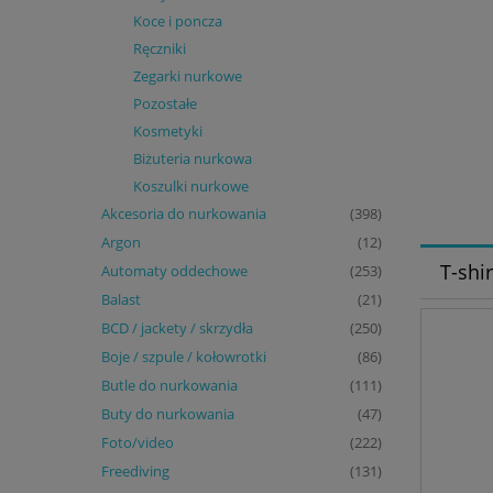
Koce i poncza
(8)
Ręczniki
(2)
Zegarki nurkowe
(20)
Pozostałe
(14)
Kosmetyki
(14)
Biżuteria nurkowa
(55)
Koszulki nurkowe
(37)
Akcesoria do nurkowania
(398)
Argon
(12)
T-shir
Automaty oddechowe
(253)
Balast
(21)
BCD / jackety / skrzydła
(250)
Boje / szpule / kołowrotki
(86)
Butle do nurkowania
(111)
Buty do nurkowania
(47)
Foto/video
(222)
Freediving
(131)