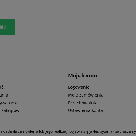
lij
Moje konto
ać?
Logowanie
ania
Moje zamówienia
rywatności
Przechowalnia
n zakupów
Ustawienia konta
u składania zamówienia lub jego realizacji pojawią się jakieś pytania - zapraszam