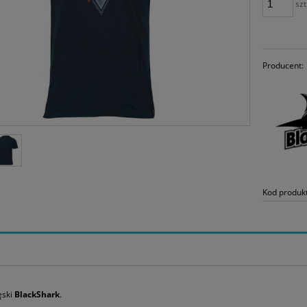
szt
Producent:
Kod produk
ęski
BlackShark
.