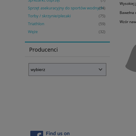
Spreżarki, osprzęt
(7)
Wysokiej 
Sprzęt asekuracyjny do sportów wodnych
(14)
Bawełna 
Torby / skrzynie/plecaki
(75)
Wzór naw
Triathlon
(59)
Węże
(32)
Producenci