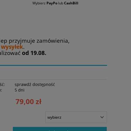
Wybierz
PayPo
lub
CashBill
lep przyjmuje zamówienia,
ł wysyłek
.
alizować
od 19.08.
ść:
sprawdź dostępność
w:
5 dni
79,00 zł