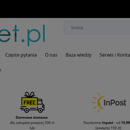
Częste pytania
O nas
Baza wiedzy
Serwis i Kont
k
Darmowa dostawa
dla zakupów powyżej 500 zł
Paczkomat
Inpost
- od
15,99
lub
(powyżej 150 zł)