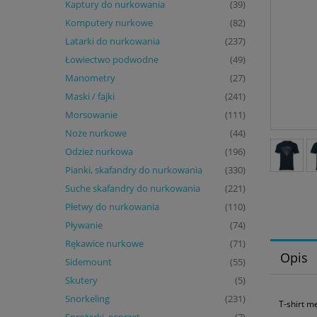
Kaptury do nurkowania
(39)
Komputery nurkowe
(82)
Latarki do nurkowania
(237)
Łowiectwo podwodne
(49)
Manometry
(27)
Maski / fajki
(241)
Morsowanie
(111)
Noże nurkowe
(44)
Odzież nurkowa
(196)
Pianki, skafandry do nurkowania
(330)
Suche skafandry do nurkowania
(221)
Płetwy do nurkowania
(110)
Pływanie
(74)
Rękawice nurkowe
(71)
Opis
Sidemount
(55)
Skutery
(5)
Snorkeling
(231)
T-shirt m