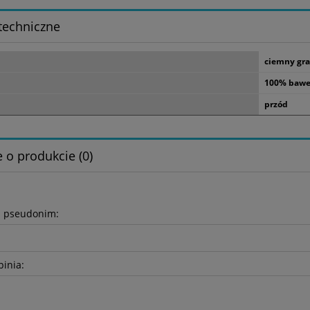
techniczne
ciemny gra
100% bawe
przód
 o produkcie (0)
b pseudonim:
pinia: