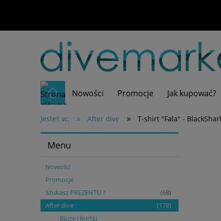
Nowości
Promocje
Jak kupować?
»
»
Jesteś w:
After dive
T-shirt "Fala" - BlackShar
Menu
Nowości
Promocje
Szukasz PREZENTU ?
(68)
After dive
(178)
Bluzy i kurtki
(21)