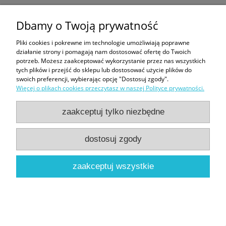
Dbamy o Twoją prywatność
Pliki cookies i pokrewne im technologie umożliwiają poprawne
działanie strony i pomagają nam dostosować ofertę do Twoich
potrzeb. Możesz zaakceptować wykorzystanie przez nas wszystkich
tych plików i przejść do sklepu lub dostosować użycie plików do
swoich preferencji, wybierając opcję "Dostosuj zgody".
Więcej o plikach cookies przeczytasz w naszej Polityce prywatności.
zaakceptuj tylko niezbędne
Naszyjnik - 4 Delfiny z flagą nurkową - Big Blue
dostosuj zgody
89,00 zł
zaakceptuj wszystkie
do koszyka