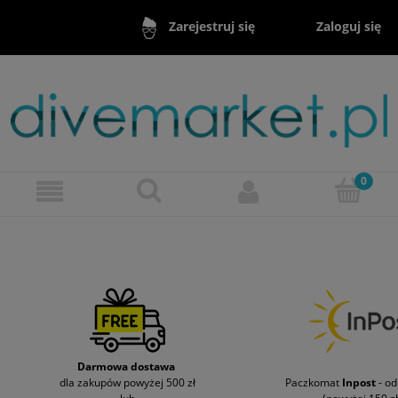
Zaloguj się
Zarejestruj się
Darmowa dostawa
dla zakupów powyżej 500 zł
Paczkomat
Inpost
- o