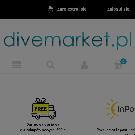
Zaloguj się
Zarejestruj się
Darmowa dostawa
dla zakupów powyżej 500 zł
Paczkomat
Inpost
- o