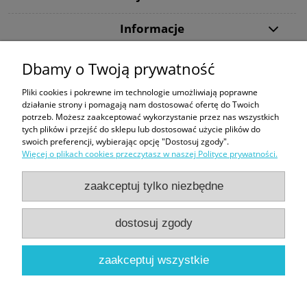
Informacje
Dbamy o Twoją prywatność
Dziękujemy, że wybraliście DiveMarket.pl. Jeżeli w trakcie procesu składania
zamówienia lub jego realizacji pojawią się jakieś pytania - zapraszamy do
Pliki cookies i pokrewne im technologie umożliwiają poprawne
kontaktu.
działanie strony i pomagają nam dostosować ofertę do Twoich
potrzeb. Możesz zaakceptować wykorzystanie przez nas wszystkich
Tecline
|
Maski ze szkłami korekcyjnymi
|
Snorkeling
|
Kompas Suunto
|
tych plików i przejść do sklepu lub dostosować użycie plików do
Butla 300 bar
|
Bojka dekompresyjna
|
Sprzęt do nurkowania
swoich preferencji, wybierając opcję "Dostosuj zgody".
Więcej o plikach cookies przeczytasz w naszej Polityce prywatności.
Formy płatności:
zaakceptuj tylko niezbędne
dostosuj zgody
Sklep nurkowy Warszawa | DiveMarket.pl | ul. Arrasowa 13, 01-981
zaakceptuj wszystkie
Warszawa |
biuro@divemarket.pl
|
575440545
| NIP: 9522139902 |
REGON: 362696395