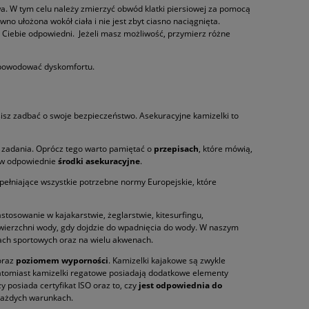
a. W tym celu należy zmierzyć obwód klatki piersiowej za pomocą
no ułożona wokół ciała i nie jest zbyt ciasno naciągnięta.
a Ciebie odpowiedni. Jeżeli masz możliwość, przymierz różne
 powodować dyskomfortu.
isz zadbać o swoje bezpieczeństwo. Asekuracyjne kamizelki to
z zadania. Oprócz tego warto pamiętać o
przepisach
, które mówią,
 w odpowiednie
środki asekuracyjne
.
pełniające wszystkie potrzebne normy Europejskie, które
tosowanie w kajakarstwie, żeglarstwie, kitesurfingu,
owierzchni wody, gdy dojdzie do wpadnięcia do wody. W naszym
nach sportowych oraz na wielu akwenach.
 oraz
poziomem wyporności
. Kamizelki kajakowe są zwykle
Natomiast kamizelki regatowe posiadają dodatkowe elementy
 posiada certyfikat ISO oraz to, czy
jest odpowiednia do
 każdych warunkach.