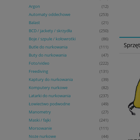
Argon
(12)
Automaty oddechowe
(253)
Balast
(21)
BCD / jackety / skrzydła
(250)
Boje / szpule / kołowrotki
(86)
Sprzę
Butle do nurkowania
(111)
Buty do nurkowania
(47)
Foto/video
(222)
Freediving
(131)
Kaptury do nurkowania
(39)
Komputery nurkowe
(82)
Latarki do nurkowania
(237)
Łowiectwo podwodne
(49)
Manometry
(27)
Maski / fajki
(241)
Morsowanie
(111)
Noże nurkowe
(44)