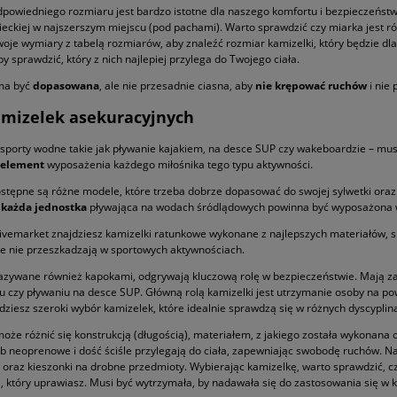
powiedniego rozmiaru jest bardzo istotne dla naszego komfortu i bezpieczeństw
ieckiej w najszerszym miejscu (pod pachami). Warto sprawdzić czy miarka jest rów
oje wymiary z tabelą rozmiarów, aby znaleźć rozmiar kamizelki, który będzie dl
y sprawdzić, który z nich najlepiej przylega do Twojego ciała.
ma być
dopasowana
, ale nie przesadnie ciasna, aby
nie krępować ruchów
i nie
amizelek asekuracyjnych
sporty wodne takie jak pływanie kajakiem, na desce SUP czy wakeboardzie – mus
 element
wyposażenia każdego miłośnika tego typu aktywności.
stępne są różne modele, które trzeba dobrze dopasować do swojej sylwetki ora
e
każda jednostka
pływająca na wodach śródlądowych powinna być wyposażona
ivemarket znajdziesz kamizelki ratunkowe wykonane z najlepszych materiałów, s
e nie przeszkadzają w sportowych aktywnościach.
azywane również kapokami, odgrywają kluczową rolę w bezpieczeństwie. Mają zas
u czy pływaniu na desce SUP. Główną rolą kamizelki jest utrzymanie osoby na p
jdziesz szeroki wybór kamizelek, które idealnie sprawdzą się w różnych dyscypli
oże różnić się konstrukcją (długością), materiałem, z jakiego została wykonana
b neoprenowe i dość ściśle przylegają do ciała, zapewniając swobodę ruchów. 
oraz kieszonki na drobne przedmioty. Wybierając kamizelkę, warto sprawdzić, czy
i
, który uprawiasz. Musi być wytrzymała, by nadawała się do zastosowania się w