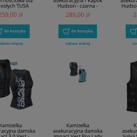
rnościowa dla
asekuracyjna / Kapok
asekur
osłych TUSA
Hudson - czarna -
Hudson
Typhoon
259,00 zł
289,00 zł
2
do koszyka
do koszyka
obacz więcej
zobacz więcej
zo
Kamizelka
Kamizelka
K
racyjna damska
asekuracyjna damska
aseku
act 3.0 Vest -
Impact Vest Pro Lady
Solva 