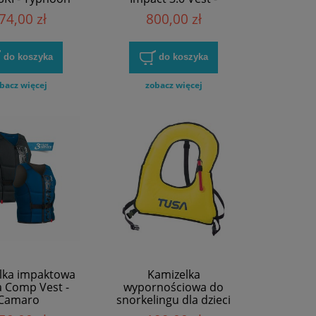
Camaro
74,00 zł
800,00 zł
do koszyka
do koszyka
bacz więcej
zobacz więcej
lka impaktowa
Kamizelka
 Comp Vest -
wypornościowa do
Camaro
snorkelingu dla dzieci
TUSA