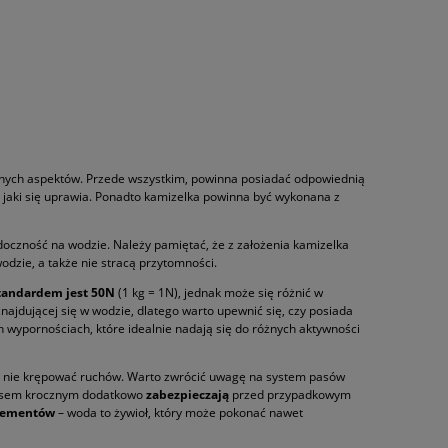
otnych aspektów. Przede wszystkim, powinna posiadać odpowiednią
, jaki się uprawia. Ponadto kamizelka powinna być wykonana z
doczność na wodzie. Należy pamiętać, że z założenia kamizelka
odzie, a także nie stracą przytomności.
tandardem jest 50N
(1 kg = 1N), jednak może się różnić w
najdującej się w wodzie, dlatego warto upewnić się, czy posiada
 wypornościach, które idealnie nadają się do różnych aktywności
i nie krępować ruchów. Warto zwrócić uwagę na system pasów
z pasem krocznym dodatkowo
zabezpieczają
przed przypadkowym
elementów
– woda to żywioł, który może pokonać nawet