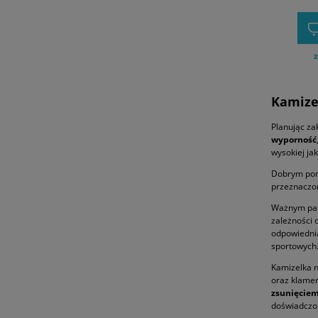
z
Kamizel
Planując za
wyporność
wysokiej ja
Dobrym pom
przeznaczon
Ważnym para
zależności 
odpowiednią
sportowych
Kamizelka n
oraz klamer
zsunięciem
doświadczo