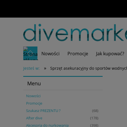
Nowości
Promocje
Jak kupować?
»
Jesteś w:
Sprzęt asekuracyjny do sportów wodnyc
Menu
Nowości
Promocje
Szukasz PREZENTU ?
(68)
After dive
(178)
Akcesoria do nurkowania
(398)