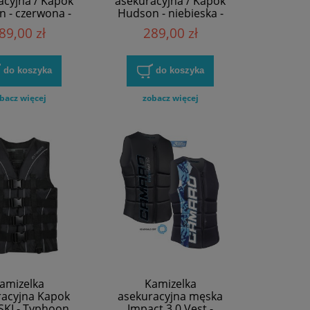
acyjna / Kapok
asekuracyjna / Kapok
 - czerwona -
Hudson - niebieska -
Typhoon
Typhoon
89,00 zł
289,00 zł
do koszyka
do koszyka
bacz więcej
zobacz więcej
amizelka
Kamizelka
racyjna Kapok
asekuracyjna męska
SKI - Typhoon
Impact 3.0 Vest -