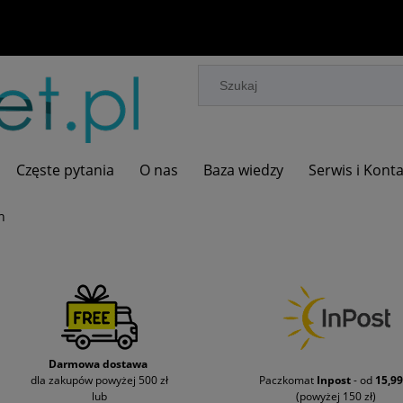
Częste pytania
O nas
Baza wiedzy
Serwis i Kont
h
Darmowa dostawa
dla zakupów powyżej 500 zł
Paczkomat
Inpost
- od
15,99
lub
(powyżej 150 zł)