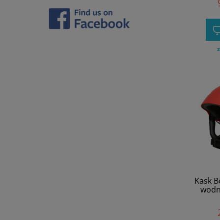
z
Kask B
wodn