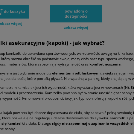
powiadom o
do koszyka
dostępności
obacz więcej
zobacz więcej
ki asekuracyjne (kapoki) - jak wybrać?
kup kamizelki do uprawiana sportów wodnych, warto zwrócić uwagę na kilka ist
, którą można określić na podstawie swojej masy ciała oraz typu sportu wodnego
kości materiałów, które zapewniają wytrzymałość oraz
komfort noszenia
.
ysłem jest wybranie modelu z
elementami odblaskowymi
, zwiększającymi wi
a jest dla osób, które potrafią pływać. Nie wpadną w panikę, kiedy znajdą się w w
metrem kamizelek jest ich wyporność, która wyrażana jest w newtonach (N).
S
od modelu i przeznaczenia. Kamizelka powinna być w stanie unosić ciężar osoby z
 wyporność. Renomowani producenci, tacy jak Typhoon, oferują kapoki o różnych
.
a kajak powinna być dobrze dopasowana do ciała, aby zapewnić pełną swobodę 
, które pozwalają na regulację i idealne dostosowanie do sylwetki. Kamizelki 
 się kamizelki
z ciała. Dlatego nigdy
nie zapominaj o zapinaniu wszystkich 
ne osoby.