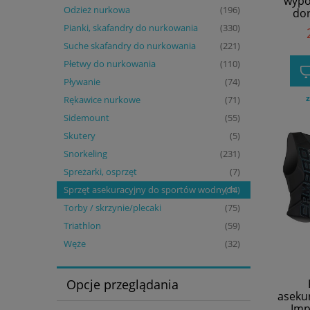
wypo
Odzież nurkowa
(196)
dor
Pianki, skafandry do nurkowania
(330)
Suche skafandry do nurkowania
(221)
Płetwy do nurkowania
(110)
Pływanie
(74)
z
Rękawice nurkowe
(71)
Sidemount
(55)
Skutery
(5)
Snorkeling
(231)
Spreżarki, osprzęt
(7)
Sprzęt asekuracyjny do sportów wodnych
(14)
Torby / skrzynie/plecaki
(75)
Triathlon
(59)
Węże
(32)
Opcje przeglądania
aseku
Imp