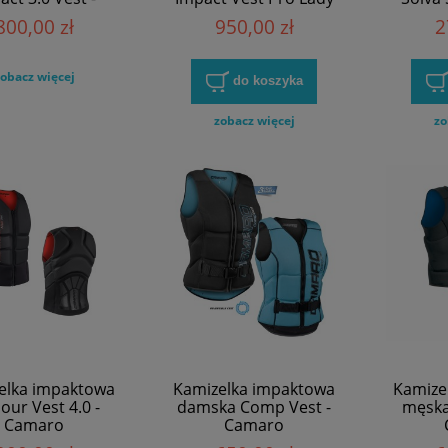
Camaro
Camaro
800,00 zł
950,00 zł
2
obacz więcej
do koszyka
zobacz więcej
zo
elka impaktowa
Kamizelka impaktowa
Kamize
ur Vest 4.0 -
damska Comp Vest -
męska
Camaro
Camaro