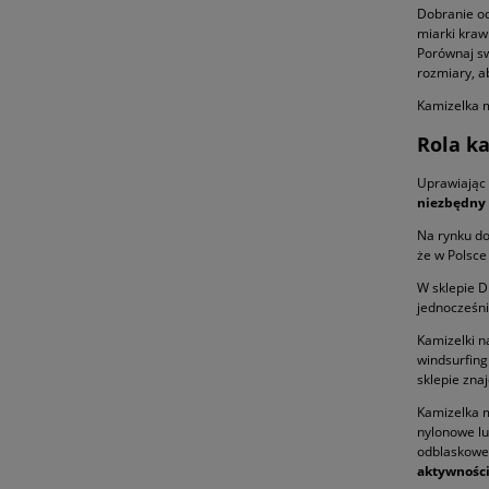
Dobranie od
miarki kraw
Porównaj sw
rozmiary, ab
Kamizelka 
Rola k
Uprawiając 
niezbędny
Na rynku do
że w Polsc
W sklepie D
jednocześni
Kamizelki n
windsurfing
sklepie zna
Kamizelka m
nylonowe lu
odblaskowe 
aktywnośc