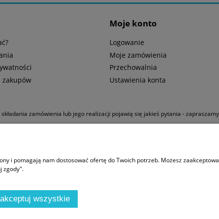
Moje konto
ać?
Logowanie
ania
Moje zamówienia
rywatności
Przechowalnia
n zakupów
Ustawienia konta
u składania zamówienia lub jego realizacji pojawią się jakieś pytania - zapraszam
 korekcyjnymi
|
Snorkeling
|
Kompas Suunto
|
Butla 300 bar
|
Bojka dekompresy
trony i pomagają nam dostosować ofertę do Twoich potrzeb. Możesz zaakceptować 
j zgody".
akceptuj wszystkie
.pl | ul. Arrasowa 13, 01-981 Warszawa |
biuro@divemarket.pl
|
575440545
| 