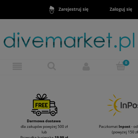
Zaloguj się
Zarejestruj się
Darmowa dostawa
dla zakupów powyżej 500 zł
Paczkomat
Inpost
- o
lub
(powyżej 150 zł
Przesyłka kurierska
19,99 zł