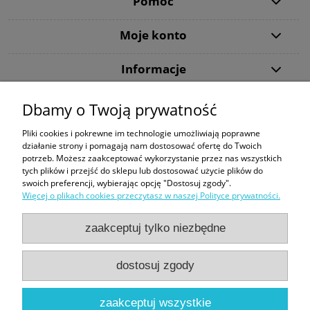
Pomoc
Moje konto
Informacje
Dbamy o Twoją prywatność
Dziękujemy, że wybraliście DiveMarket.pl. Jeżeli w trakcie procesu składania
zamówienia lub jego realizacji pojawią się jakieś pytania - zapraszamy do
Pliki cookies i pokrewne im technologie umożliwiają poprawne
kontaktu.
działanie strony i pomagają nam dostosować ofertę do Twoich
potrzeb. Możesz zaakceptować wykorzystanie przez nas wszystkich
Tecline
|
Maski ze szkłami korekcyjnymi
|
Snorkeling
|
Kompas Suunto
|
tych plików i przejść do sklepu lub dostosować użycie plików do
Butla 300 bar
|
Bojka dekompresyjna
|
Sprzęt do nurkowania
swoich preferencji, wybierając opcję "Dostosuj zgody".
Więcej o plikach cookies przeczytasz w naszej Polityce prywatności.
Formy płatności:
zaakceptuj tylko niezbędne
dostosuj zgody
Sklep nurkowy Warszawa | DiveMarket.pl | ul. Arrasowa 13, 01-981
zaakceptuj wszystkie
Warszawa |
biuro@divemarket.pl
|
575440545
| NIP: 9522139902 |