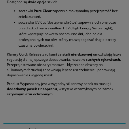
Dostępne są
dwie opcje
szkieł:
soczewki
Pure Clear
zapewnia maksymalną przejrzystość bez
zniekształceń.
soczewka UV Cut (dostępna wkrótce) zapewnia ochronę oczu
przed szkodliwym światłem HEV (High Energy Visible Light),
które występuje nawet w pochmurne dni, idealne dla
profesjonalnych nurków, którzy muszą spędzać długie okresy
czasu na powierzchni.
Klamry Quick Release z rolkami ze
stali nierdzewnej
umożliwiają łatwą
regulację dla najlepszego dopasowania, nawet w
suchych rękawicach
.
Przeprojektowane obszary (matowe i błyszczące obszary na
silikonowym fartuchu) zapewniają lepsze uszczelnienie i poprawiają
dopasowanie i wygodę maski.
Produkt Wyposażony jest w wygodny silikonowy pasek na maskę i
dodatkowy pasek z neoprenu
, wszystko w zamykanym na zamek
sztywnym etui ochronnym.