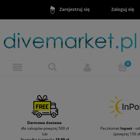
Zaloguj się
Zarejestruj się
Darmowa dostawa
dla zakupów powyżej 500 zł
Paczkomat
Inpost
- o
lub
(powyżej 150 zł
Przesyłka kurierska
19,99 zł