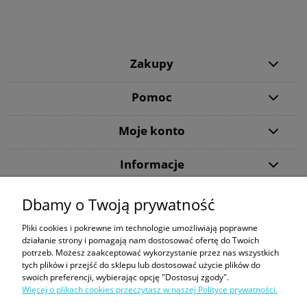
Zakupy
Pomoc
Moje konto
Informacje
Dbamy o Twoją prywatność
Dziękujemy, że wybraliście DiveMarket.pl. Jeżeli w trakcie procesu składania
zamówienia lub jego realizacji pojawią się jakieś pytania - zapraszamy do
Pliki cookies i pokrewne im technologie umożliwiają poprawne
kontaktu.
działanie strony i pomagają nam dostosować ofertę do Twoich
potrzeb. Możesz zaakceptować wykorzystanie przez nas wszystkich
Tecline
|
Maski ze szkłami korekcyjnymi
|
Snorkeling
|
Kompas Suunto
|
tych plików i przejść do sklepu lub dostosować użycie plików do
Butla 300 bar
|
Bojka dekompresyjna
|
Sprzęt do nurkowania
swoich preferencji, wybierając opcję "Dostosuj zgody".
Więcej o plikach cookies przeczytasz w naszej Polityce prywatności.
Formy płatności: