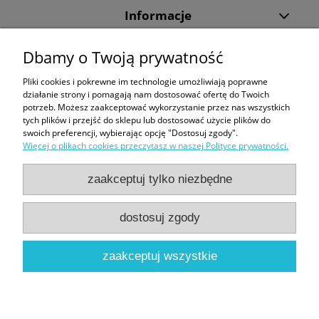
Informacje
Dbamy o Twoją prywatność
Dziękujemy, że wybraliście DiveMarket.pl. Jeżeli w trakcie procesu składania
zamówienia lub jego realizacji pojawią się jakieś pytania - zapraszamy do
Pliki cookies i pokrewne im technologie umożliwiają poprawne
kontaktu.
działanie strony i pomagają nam dostosować ofertę do Twoich
potrzeb. Możesz zaakceptować wykorzystanie przez nas wszystkich
Tecline
|
Maski ze szkłami korekcyjnymi
|
Snorkeling
|
Kompas Suunto
|
tych plików i przejść do sklepu lub dostosować użycie plików do
Butla 300 bar
|
Bojka dekompresyjna
|
Sprzęt do nurkowania
swoich preferencji, wybierając opcję "Dostosuj zgody".
Więcej o plikach cookies przeczytasz w naszej Polityce prywatności.
Formy płatności:
zaakceptuj tylko niezbędne
dostosuj zgody
Sklep nurkowy Warszawa | DiveMarket.pl | ul. Arrasowa 13, 01-981
zaakceptuj wszystkie
Warszawa |
biuro@divemarket.pl
|
575440545
| NIP: 9522139902 |
REGON: 362696395
pokaż pełną wersję strony