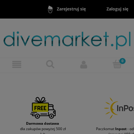
Zaloguj się
Zarejestruj się
Darmowa dostawa
dla zakupów powyżej 500 zł
Paczkomat
Inpost
- o