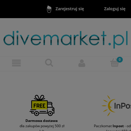
Zaloguj się
Zarejestruj się
Darmowa dostawa
dla zakupów powyżej 500 zł
Paczkomat
Inpost
- o