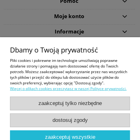
Pomoc
Moje konto
Informacje
Dbamy o Twoją prywatność
Dziękujemy, że wybraliście DiveMarket.pl. Jeżeli w trakcie procesu składania
zamówienia lub jego realizacji pojawią się jakieś pytania - zapraszamy do
Pliki cookies i pokrewne im technologie umożliwiają poprawne
kontaktu.
działanie strony i pomagają nam dostosować ofertę do Twoich
potrzeb. Możesz zaakceptować wykorzystanie przez nas wszystkich
Tecline
|
Maski ze szkłami korekcyjnymi
|
Snorkeling
|
Kompas Suunto
|
tych plików i przejść do sklepu lub dostosować użycie plików do
Butla 300 bar
|
Bojka dekompresyjna
|
Sprzęt do nurkowania
swoich preferencji, wybierając opcję "Dostosuj zgody".
Więcej o plikach cookies przeczytasz w naszej Polityce prywatności.
Formy płatności:
zaakceptuj tylko niezbędne
dostosuj zgody
Sklep nurkowy Warszawa | DiveMarket.pl | ul. Arrasowa 13, 01-981
zaakceptuj wszystkie
Warszawa |
biuro@divemarket.pl
|
575440545
| NIP: 9522139902 |