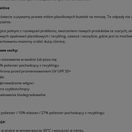
sitive
świecie zużywamy prawie milion plastikowych butelek na minutę. Te odpady nie 
ialnie.
 jest jednym z rozwiązań problemu, tworzeniem nowych produktów ze starych, al
wych opakowań plastikowych i recykling, zawsze i wszędzie, gdzie jest to możliw
achowaniu możemy zrobić dużą różnicę.
owe cechy:
 stosowania w wodzie lub poza nią
% poliester pochodzący z recyklingu
hrona przed promieniowaniem UV UPF 50+
kki
prowadzanie wilgoci
tra szybkoschnący
akowania biodegradowalne
poliester / 10% elastan / 27% poliester pochodzący z recyklingu
ja:
 w pralce w temperaturze 30°C i wysuszyć w cieniu.