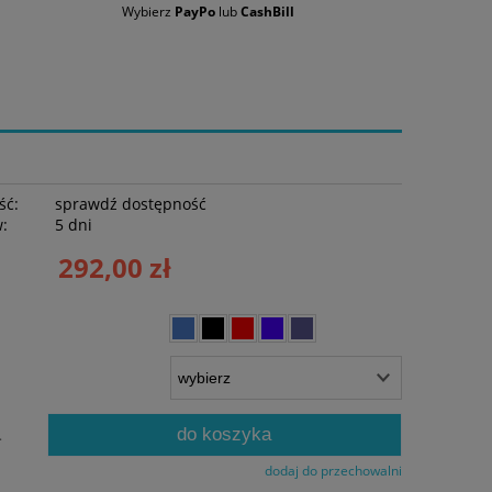
Wybierz
PayPo
lub
CashBill
ść:
sprawdź dostępność
w:
5 dni
292,00 zł
do koszyka
.
dodaj do przechowalni