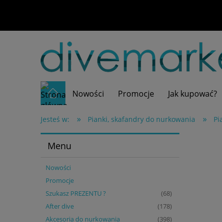
Nowości
Promocje
Jak kupować?
»
»
Jesteś w:
Pianki, skafandry do nurkowania
Pi
Menu
Nowości
Promocje
Szukasz PREZENTU ?
(68)
After dive
(178)
Akcesoria do nurkowania
(398)