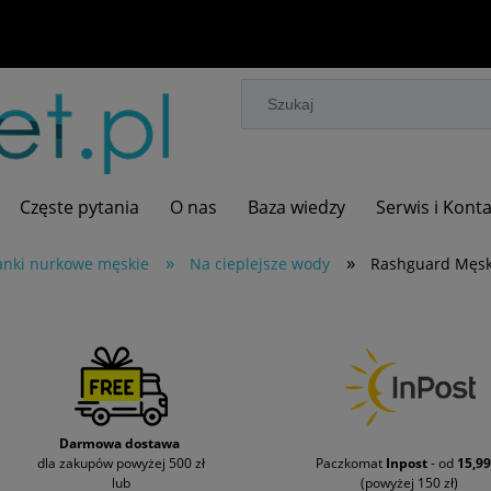
Częste pytania
O nas
Baza wiedzy
Serwis i Kont
»
»
anki nurkowe męskie
Na cieplejsze wody
Rashguard Męski
Darmowa dostawa
dla zakupów powyżej 500 zł
Paczkomat
Inpost
- od
15,99
lub
(powyżej 150 zł)