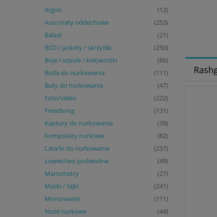
Argon
(12)
Automaty oddechowe
(253)
Balast
(21)
BCD / jackety / skrzydła
(250)
Boje / szpule / kołowrotki
(86)
Rashg
Butle do nurkowania
(111)
Buty do nurkowania
(47)
Foto/video
(222)
Freediving
(131)
Kaptury do nurkowania
(39)
Komputery nurkowe
(82)
Latarki do nurkowania
(237)
Łowiectwo podwodne
(49)
Manometry
(27)
Maski / fajki
(241)
Morsowanie
(111)
Noże nurkowe
(44)