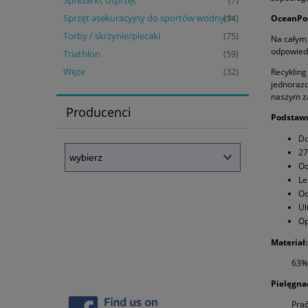
Spreżarki, osprzęt
(7)
Sprzęt asekuracyjny do sportów wodnych
OceanPo
(14)
Torby / skrzynie/plecaki
(75)
Na całym 
odpowiedz
Triathlon
(59)
Węże
Recykling
(32)
jednorazo
naszym z
Producenci
Podstaw
Do
27
Oc
Le
Od
Ul
Op
Materiał:
63% 
Pielęgnac
Prać