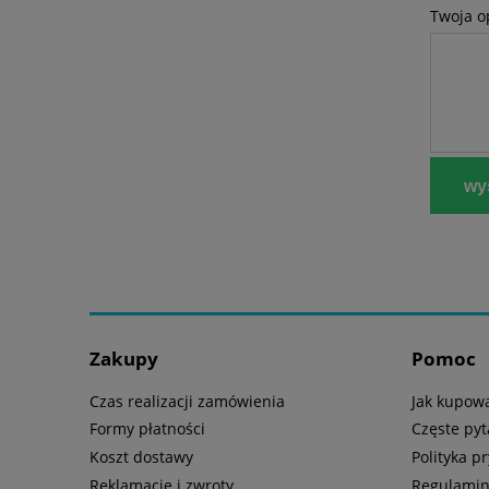
Twoja o
wyś
Zakupy
Pomoc
Czas realizacji zamówienia
Jak kupow
Formy płatności
Częste pyt
Koszt dostawy
Polityka p
Reklamacje i zwroty
Regulami