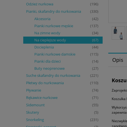
Odzież nurkowa
(196)
Pianki, skafandry do nurkowania
(330)
Akcesoria
(42)
Pianki nurkowe męskie
(137)
Na zimne wody
(34)
Na cieplejsze wody
(67)
Docieplenia
(44)
Pianki nurkowe damskie
(115)
Opis
Pianki dla dzieci
(14)
Buty neoprenowe
(27)
Suche skafandry do nurkowania
(221)
Koszu
Płetwy do nurkowania
(110)
Pływanie
Zaprojekt
(74)
Rękawice nurkowe
(71)
Koszulka 
Sidemount
(55)
Wykorzyst
Skutery
zapewni
(5)
Snorkeling
(231)
Niezwykle
zapobieg