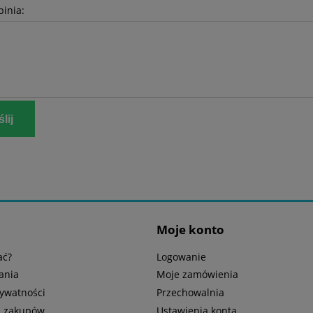
pinia:
lij
Moje konto
ać?
Logowanie
ania
Moje zamówienia
rywatności
Przechowalnia
n zakupów
Ustawienia konta