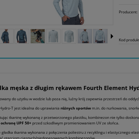
Producent:
Kod produk
lka męska z długim rękawem Fourth Element Hyd
owany do użytku w wodzie lub poza nią, luźny krój zapewnia przestrzeń do oddych
Hydro-T jest idealna do uprawiania
różnych sportów
m.in. do nurkowania, snorkel
ując tkaninę wykonaną z przetworzonego plastiku, kombinezon nie tylko doskona
a
ochronę UPF 50+
przed szkodliwym promieniowaniem UV ze słońca.
 gładka tkanina wykonana z połączenia poliestru z recyklingu i elastycznego ela
ać otarciom ciasnych/niedopasowanych kombinezonów.