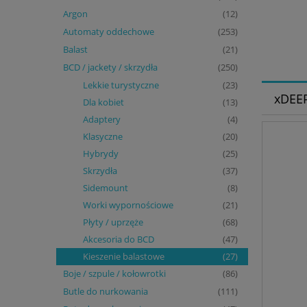
Argon
(12)
Automaty oddechowe
(253)
Balast
(21)
BCD / jackety / skrzydła
(250)
Lekkie turystyczne
(23)
xDEEP
Dla kobiet
(13)
Adaptery
(4)
Klasyczne
(20)
Hybrydy
(25)
Skrzydła
(37)
Sidemount
(8)
Worki wypornościowe
(21)
Płyty / uprzęże
(68)
Akcesoria do BCD
(47)
Kieszenie balastowe
(27)
Boje / szpule / kołowrotki
(86)
Butle do nurkowania
(111)