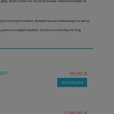
płyty, dzięki czemu nic się nie przesuwa i balast pozostaje na
cych w zimnych wodach. Komplet kieszeni balastowych w wersji
j piance w ciepłych wodach. Zmieścisz w nich łącznie 6 kg
DEEP
99,00 zł
do koszyka
2 199,00 zł