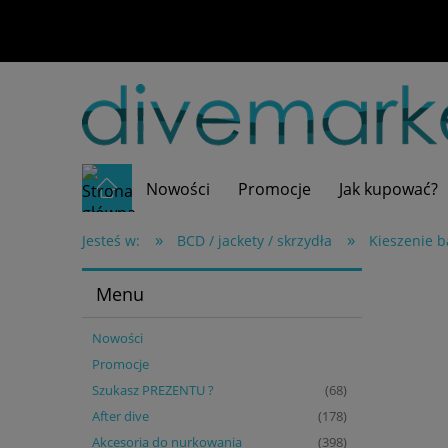
Nowości
Promocje
Jak kupować?
»
»
Jesteś w:
BCD / jackety / skrzydła
Kieszenie b
Menu
Nowości
Promocje
Szukasz PREZENTU ?
(68)
After dive
(178)
Akcesoria do nurkowania
(398)