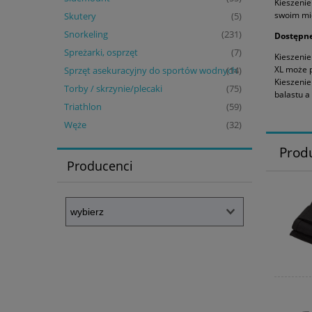
Kieszeni
swoim mie
Skutery
(5)
Snorkeling
(231)
Dostępne
Spreżarki, osprzęt
(7)
Kieszenie
XL może p
Sprzęt asekuracyjny do sportów wodnych
(14)
Kieszenie
Torby / skrzynie/plecaki
(75)
balastu a
Triathlon
(59)
Węże
(32)
Prod
Producenci