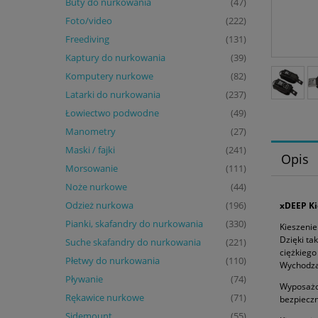
Buty do nurkowania
(47)
Foto/video
(222)
Freediving
(131)
Kaptury do nurkowania
(39)
Komputery nurkowe
(82)
Latarki do nurkowania
(237)
Łowiectwo podwodne
(49)
Manometry
(27)
Maski / fajki
(241)
Opis
Morsowanie
(111)
Noże nurkowe
(44)
Odzież nurkowa
xDEEP Ki
(196)
Pianki, skafandry do nurkowania
(330)
Kieszeni
Dzięki ta
Suche skafandry do nurkowania
(221)
ciężkiego
Płetwy do nurkowania
(110)
Wychodząc
Pływanie
(74)
Wyposażo
Rękawice nurkowe
(71)
bezpiecz
Sidemount
(55)