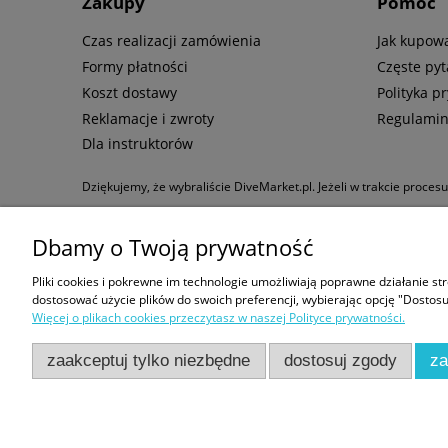
Zakupy
Pomoc
Czas realizacji zamówienia
Jak kupow
Formy płatności
Częste pyt
Koszt dostawy
Polityka p
Reklamacje i zwroty
Regulami
Dla instruktorów
Dziękujemy, że wybraliście DiveMarket.pl. Jeżeli w trakcie proces
Tecline
|
Maski ze szkłami
Dbamy o Twoją prywatność
Formy płatności:
Pliki cookies i pokrewne im technologie umożliwiają poprawne działanie s
dostosować użycie plików do swoich preferencji, wybierając opcję "Dostosu
Więcej o plikach cookies przeczytasz w naszej Polityce prywatności.
zaakceptuj tylko niezbędne
dostosuj zgody
za
Sklep nurkowy Warszawa | DiveMarket