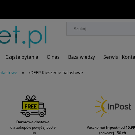
Częste pytania
O nas
Baza wiedzy
Serwis i Kont
»
alastowe
xDEEP Kieszenie balastowe
Darmowa dostawa
dla zakupów powyżej 500 zł
Paczkomat
Inpost
- od
15,99
lub
(powyżej 150 zł)