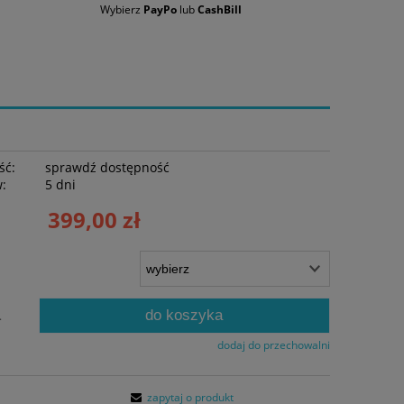
Wybierz
PayPo
lub
CashBill
ść:
sprawdź dostępność
w:
5 dni
399,00 zł
do koszyka
.
dodaj do przechowalni
zapytaj o produkt