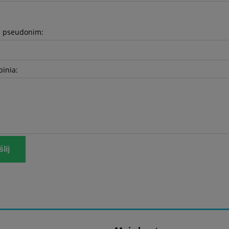
b pseudonim:
pinia:
lij