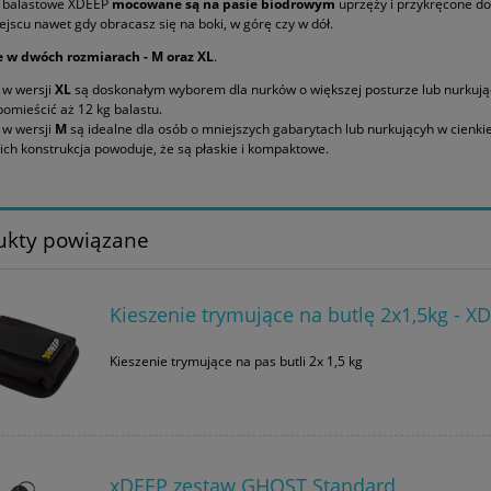
e balastowe XDEEP
mocowane są na pasie biodrowym
uprzęży i przykręcone do 
jscu nawet gdy obracasz się na boki, w górę czy w dół.
 w dwóch rozmiarach - M oraz XL
.
 w wersji
XL
są doskonałym wyborem dla nurków o większej posturze lub nurkują
omieścić aż 12 kg balastu.
 w wersji
M
są idealne dla osób o mniejszych gabarytach lub nurkującyh w cienkie
 ich konstrukcja powoduje, że są płaskie i kompaktowe.
ukty powiązane
Kieszenie trymujące na butlę 2x1,5kg - X
Kieszenie trymujące na pas butli 2x 1,5 kg
xDEEP zestaw GHOST Standard