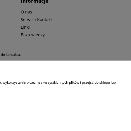
Informacje
O nas
Serwis i Kontakt
Linki
Baza wiedzy
y do kontaktu.
jna
|
Sprzęt do nurkowania
wykorzystanie przez nas wszystkich tych plików i przejść do sklepu lub
NIP: 9522139902 | REGON: 362696395