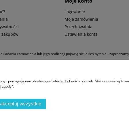
Moje konto
ać?
Logowanie
ania
Moje zamówienia
rywatności
Przechowalnia
n zakupów
Ustawienia konta
u składania zamówienia lub jego realizacji pojawią się jakieś pytania - zapraszam
 korekcyjnymi
|
Snorkeling
|
Kompas Suunto
|
Butla 300 bar
|
Bojka dekompresy
trony i pomagają nam dostosować ofertę do Twoich potrzeb. Możesz zaakceptować 
j zgody".
akceptuj wszystkie
.pl | ul. Arrasowa 13, 01-981 Warszawa |
biuro@divemarket.pl
|
575440545
| 