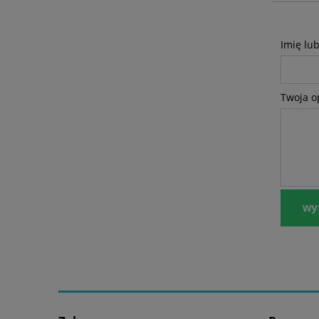
Imię lu
Twoja o
wyś