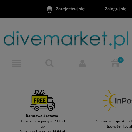
Zaloguj się
Zarejestruj się
Darmowa dostawa
dla zakupów powyżej 500 zł
Paczkomat
Inpost
- o
lub
(powyżej 150 zł
Przesyłka kurierska
19,99 zł