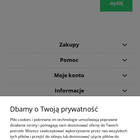
wyślij
Zakupy
Pomoc
Moje konto
Informacje
Dbamy o Twoją prywatność
Dziękujemy, że wybraliście DiveMarket.pl. Jeżeli w trakcie procesu składania
zamówienia lub jego realizacji pojawią się jakieś pytania - zapraszamy do
Pliki cookies i pokrewne im technologie umożliwiają poprawne
kontaktu.
działanie strony i pomagają nam dostosować ofertę do Twoich
potrzeb. Możesz zaakceptować wykorzystanie przez nas wszystkich
Tecline
|
Maski ze szkłami korekcyjnymi
|
Snorkeling
|
Kompas Suunto
|
tych plików i przejść do sklepu lub dostosować użycie plików do
Butla 300 bar
|
Bojka dekompresyjna
|
Sprzęt do nurkowania