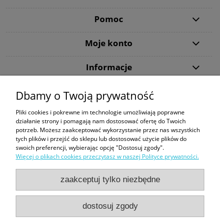
Pomoc
Moje konto
Informacje
Dbamy o Twoją prywatność
Dziękujemy, że wybraliście DiveMarket.pl. Jeżeli w trakcie procesu składania
zamówienia lub jego realizacji pojawią się jakieś pytania - zapraszamy do
Pliki cookies i pokrewne im technologie umożliwiają poprawne
kontaktu.
działanie strony i pomagają nam dostosować ofertę do Twoich
potrzeb. Możesz zaakceptować wykorzystanie przez nas wszystkich
Tecline
|
Maski ze szkłami korekcyjnymi
|
Snorkeling
|
Kompas Suunto
|
tych plików i przejść do sklepu lub dostosować użycie plików do
Butla 300 bar
|
Bojka dekompresyjna
|
Sprzęt do nurkowania
swoich preferencji, wybierając opcję "Dostosuj zgody".
Więcej o plikach cookies przeczytasz w naszej Polityce prywatności.
Formy płatności:
zaakceptuj tylko niezbędne
dostosuj zgody