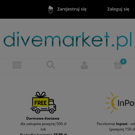
Zaloguj się
Zarejestruj się
Darmowa dostawa
dla zakupów powyżej 500 zł
Paczkomat
Inpost
- o
lub
(powyżej 150 zł
Przesyłka kurierska
19,99 zł