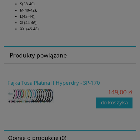
S(38-40),
M(40-42),
L(42-44),
XL(44-46),
XXL(46-48)
Produkty powiązane
Fajka Tusa Platina II Hyperdry - SP-170
149,00 zł
do koszyka
Opinie o produkcie (0)