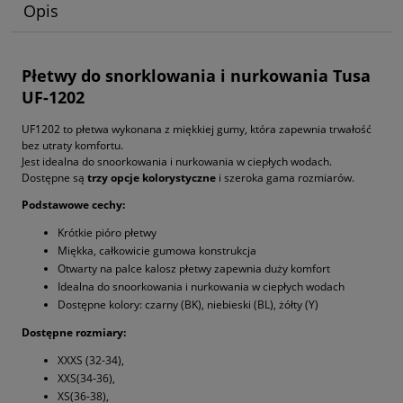
Opis
Płetwy do snorklowania i nurkowania Tusa
UF-1202
UF1202 to płetwa wykonana z miękkiej gumy, która zapewnia trwałość
bez utraty komfortu.
Jest idealna do snoorkowania i nurkowania w ciepłych wodach.
Dostępne są
trzy opcje kolorystyczne
i szeroka gama rozmiarów.
Podstawowe cechy:
Krótkie pióro płetwy
Miękka, całkowicie gumowa konstrukcja
Otwarty na palce kalosz płetwy zapewnia duży komfort
Idealna do snoorkowania i nurkowania w ciepłych wodach
Dostępne kolory: czarny (BK), niebieski (BL), żółty (Y)
Dostępne rozmiary:
XXXS (32-34),
XXS(34-36),
XS(36-38),