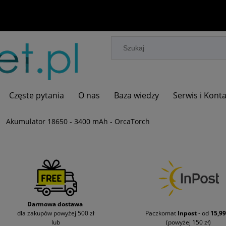
Częste pytania
O nas
Baza wiedzy
Serwis i Kont
Akumulator 18650 - 3400 mAh - OrcaTorch
Darmowa dostawa
dla zakupów powyżej 500 zł
Paczkomat
Inpost
- od
15,99
lub
(powyżej 150 zł)