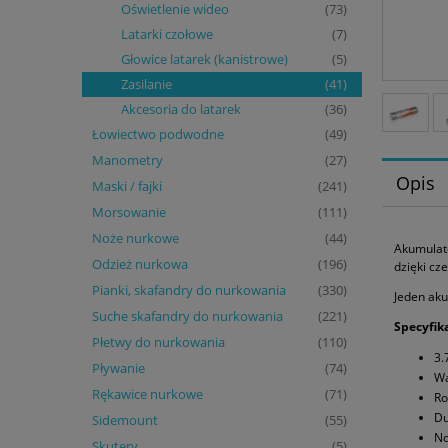
Oświetlenie wideo
(73)
Latarki czołowe
(7)
Głowice latarek (kanistrowe)
(5)
Zasilanie
(41)
Akcesoria do latarek
(36)
Łowiectwo podwodne
(49)
Manometry
(27)
Opis
Maski / fajki
(241)
Morsowanie
(111)
Noże nurkowe
(44)
Akumulat
Odzież nurkowa
(196)
dzięki cz
Pianki, skafandry do nurkowania
(330)
Jeden ak
Suche skafandry do nurkowania
(221)
Specyfika
Płetwy do nurkowania
(110)
3.
Pływanie
(74)
Wa
Rękawice nurkowe
(71)
Ro
Du
Sidemount
(55)
No
Skutery
(5)