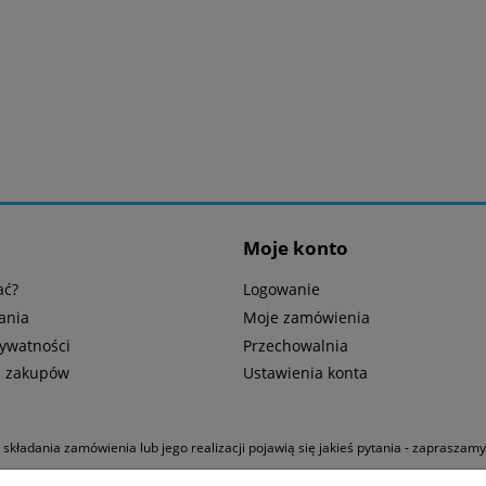
Moje konto
ać?
Logowanie
ania
Moje zamówienia
rywatności
Przechowalnia
n zakupów
Ustawienia konta
u składania zamówienia lub jego realizacji pojawią się jakieś pytania - zapraszam