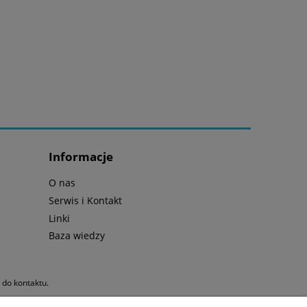
Informacje
O nas
Serwis i Kontakt
Linki
Baza wiedzy
y do kontaktu.