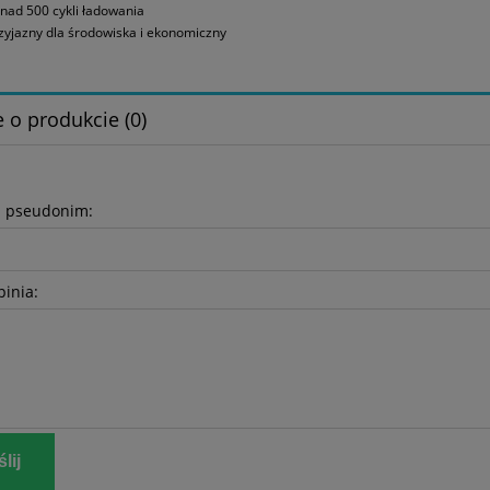
nad 500 cykli ładowania
zyjazny dla środowiska i ekonomiczny
 o produkcie (0)
b pseudonim:
pinia:
lij