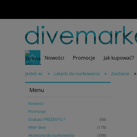
Nowości
Promocje
Jak kupować?
»
»
»
Jesteś w:
Latarki do nurkowania
Zasilanie
Menu
Nowości
Promocje
Szukasz PREZENTU ?
(68)
After dive
(178)
Akcesoria do nurkowania
(398)