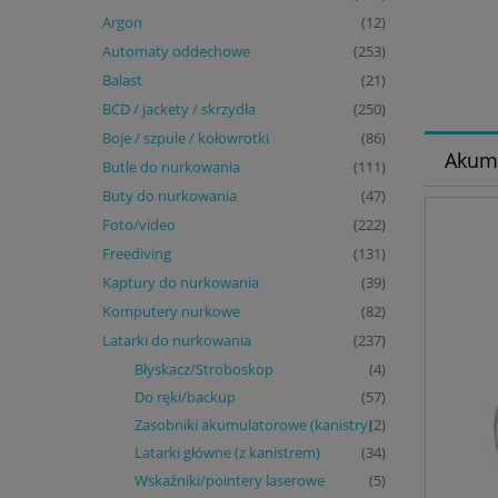
Argon
(12)
Automaty oddechowe
(253)
Balast
(21)
BCD / jackety / skrzydła
(250)
Boje / szpule / kołowrotki
(86)
Akumu
Butle do nurkowania
(111)
Buty do nurkowania
(47)
Foto/video
(222)
Freediving
(131)
Kaptury do nurkowania
(39)
Komputery nurkowe
(82)
Latarki do nurkowania
(237)
Błyskacz/Stroboskop
(4)
Do ręki/backup
(57)
Zasobniki akumulatorowe (kanistry)
(2)
Latarki główne (z kanistrem)
(34)
Wskaźniki/pointery laserowe
(5)