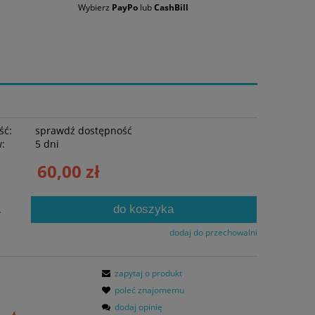
Wybierz
PayPo
lub
CashBill
ść:
sprawdź dostępność
w:
5 dni
60,00 zł
do koszyka
.
dodaj do przechowalni
zapytaj o produkt
poleć znajomemu
dodaj opinię