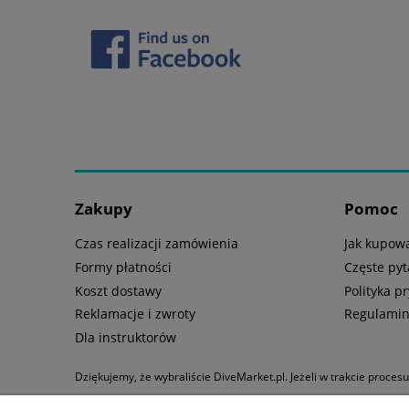
Zakupy
Pomoc
Czas realizacji zamówienia
Jak kupow
Formy płatności
Częste pyt
Koszt dostawy
Polityka p
Reklamacje i zwroty
Regulami
Dla instruktorów
Dziękujemy, że wybraliście DiveMarket.pl. Jeżeli w trakcie proces