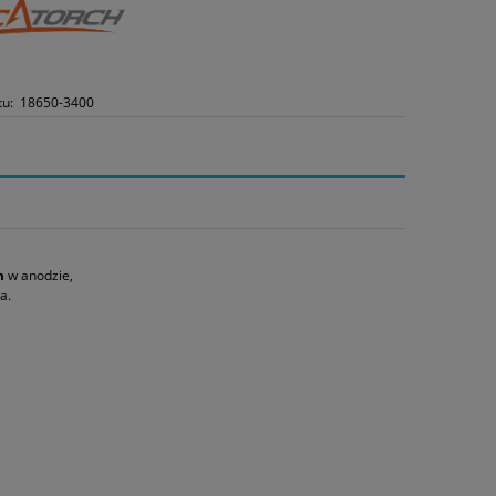
tu:
18650-3400
m
w anodzie,
a.