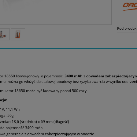
Kod produk
or 18650 litowo-jonowy o pojemności
3400 mAh
z
obwodem zabezpieczający
emu można go włożyć do stalowej obudowy bez ryzyka zwarcia w wyniku uderzeni
umulator 18650 może być ładowany ponad 500 razy.
cja:
7 V, 11.1 Wh
ga: 50g
zmiar: 18,6 (średnica) x 69 mm (długość)
ża pojemność 3400 mAh
wa generacja z obwodem zabezpieczającym w anodzie