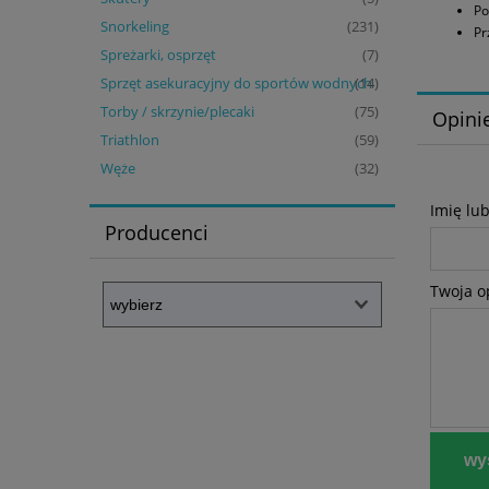
Po
Snorkeling
(231)
Pr
Spreżarki, osprzęt
(7)
Sprzęt asekuracyjny do sportów wodnych
(14)
Torby / skrzynie/plecaki
(75)
Opinie
Triathlon
(59)
Węże
(32)
Imię lu
Producenci
Twoja o
wyś